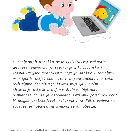
U posljednjih nekoliko desetljeća razvoj računalne
znanosti omogućio je stvaranje informacijske i
komunikacijske tehnologije koja je snažno i temeljito
promijenila svijet oko nas. Primjena računala u svim
područjima današnjega života mijenja i način
shvaćanja svijeta u kojemu živimo. Digitalna
pismenost danas je neophodna svakomu pojedincu kako
bi mogao upotrebljavati računala i različite računalne
sustave pri obavljanju svakodnevnih obveza.
Poticanje digitalnih kompetencija informatike priprema djecu