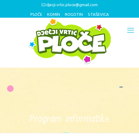
djecji.vrtic.ploce@gmail.com
PLOČE
KOMIN
ROGOTIN
STAŠEVICA
Program informatike