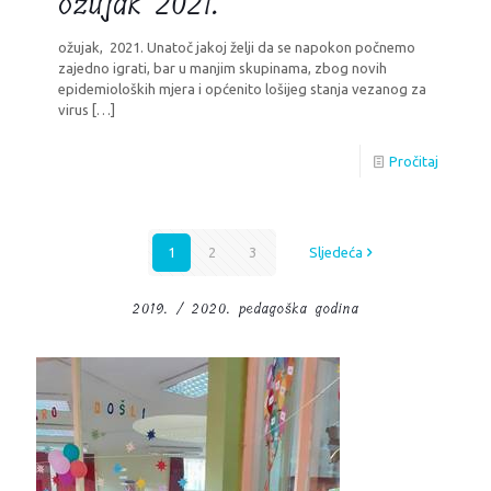
ožujak 2021.
ožujak, 2021. Unatoč jakoj želji da se napokon počnemo
zajedno igrati, bar u manjim skupinama, zbog novih
epidemioloških mjera i općenito lošijeg stanja vezanog za
virus
[…]
Pročitaj
1
2
3
Sljedeća
2019. / 2020. pedagoška godina