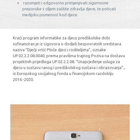
razumjeti i odgovorno primjenjivati sigurnosne
preporuke s ciljem zaštite zdravlja djece, te poticati
medijsku pismenost kod djece.
Kraći program informatike za djecu predškolske dobi
sufinanciran je iz Ugovora o dodjeli bespovratnih sredstava
naziva “Dječji vrtić Ploče djeci i roditeljima”, oznake
UP.02.2.2.08.0040, prema pravilima trajnog Poziva na dostavu
projektnih prijedloga UP.02.2.2.08. “Unaprjeđenje usluga za
djecu u sustavu ranog i predškolskog sustava i obrazovanja”.,
iz Europskog socijalnog fonda u financijskom razdoblju
2014.-2020.