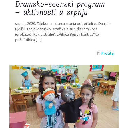
Dramsko-scenski program
– aktivnosti u srpnju
srpanj, 2020. Tijekom mjeseca srpnja odgojiteljice Danijela
Bjeliš i Tanja Matuško istraživale su s djecom kroz
igrokaze: „Rak u strahu“, „Ribica Bepo i kantica“ te
priču“Ribica
[…]
Pročitaj