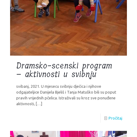
Dramsko-scenski program
– aktivnosti u svibnju
svibanj, 2021. U mjesecu svibnju dječica i njihove
odgajateljice Danijela Bjeliš i Tanja Matuško bili su poput
pravih vrijednih pčelica. Istraživali su kroz sve ponuđene
aktivnosti,
[…]
Pročitaj