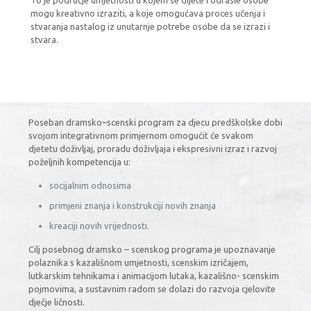
To je područje umjetnosti u kojem se dijete i odrasle osobe
mogu kreativno izraziti, a koje omogućava proces učenja i
stvaranja nastalog iz unutarnje potrebe osobe da se izrazi i
stvara.
Poseban dramsko–scenski program za djecu predškolske dobi
svojom integrativnom primjernom omogućit će svakom
djetetu doživljaj, proradu doživljaja i ekspresivni izraz i razvoj
poželjnih kompetencija u:
socijalnim odnosima
primjeni znanja i konstrukciji novih znanja
kreaciji novih vrijednosti.
Cilj posebnog dramsko – scenskog programa je upoznavanje
polaznika s kazališnom umjetnosti, scenskim izričajem,
lutkarskim tehnikama i animacijom lutaka, kazališno- scenskim
pojmovima, a sustavnim radom se dolazi do razvoja cjelovite
dječje ličnosti.