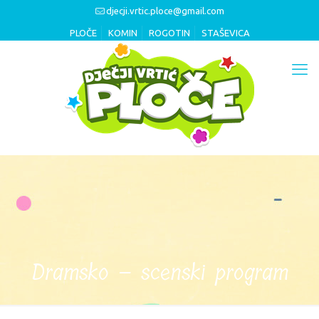
djecji.vrtic.ploce@gmail.com
PLOČE
KOMIN
ROGOTIN
STAŠEVICA
Dramsko – scenski program