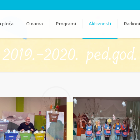
 ploča
O nama
Programi
Aktivnosti
Radion
2019.-2020. ped.god.