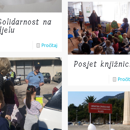
Solidarnost na
djelu
Pročitaj
Posjet knjižnic
Pročit