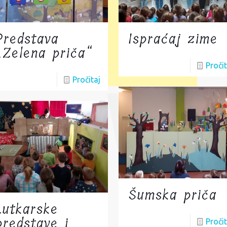
Predstava
Ispraćaj zime
„Zelena priča“
Pročit
Pročitaj
Šumska priča
Lutkarske
predstave i
Pročit