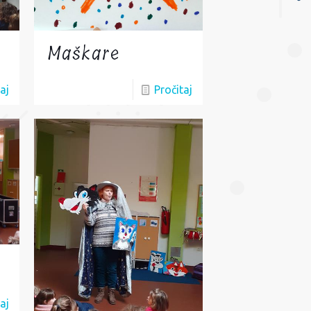
Maškare
aj
Pročitaj
aj