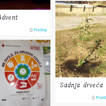
Advent
Pročitaj
Sadnja drveća
Pročit