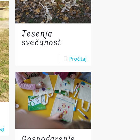
Jesenja
svečanost
Pročitaj
aj
Gospodarenje