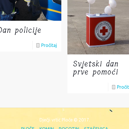
Dan policije
Pročitaj
Svjetski dan
prve pomoći
Pročit
Dječji vrtić Ploče © 2017.