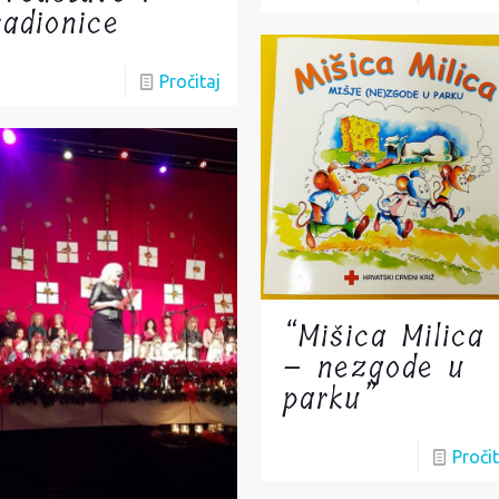
radionice
Pročitaj
“Mišica Milica
– nezgode u
parku”
Pročit