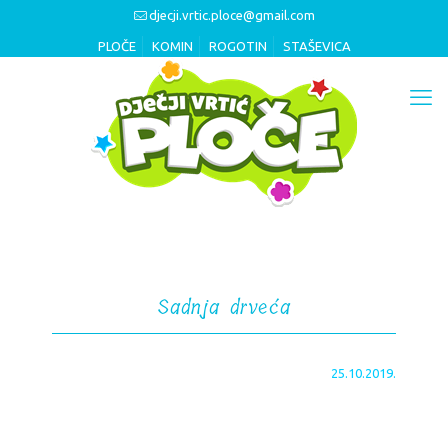
djecji.vrtic.ploce@gmail.com
PLOČE
KOMIN
ROGOTIN
STAŠEVICA
Sadnja drveća
25.10.2019.