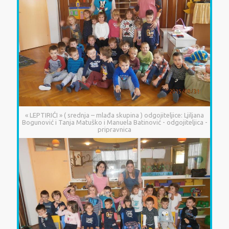
« LEPTIRIĆI » ( srednja – mlađa skupina ) odgojiteljice: Ljiljana
Bogunović i Tanja Matuško i Manuela Batinović - odgojiteljica -
pripravnica