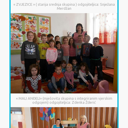
« ZVJEZICE » ( starija srednja skupina ) odgojiteljica: Snježana
Merdžan
« MALI ANĐELI» (mješovita skupina s integriranim vjerskim
odgojem) odgojiteljica: Zdenka Žderić