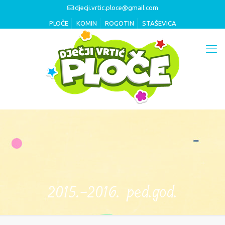
djecji.vrtic.ploce@gmail.com
PLOČE
KOMIN
ROGOTIN
STAŠEVICA
2015.-2016. ped.god.