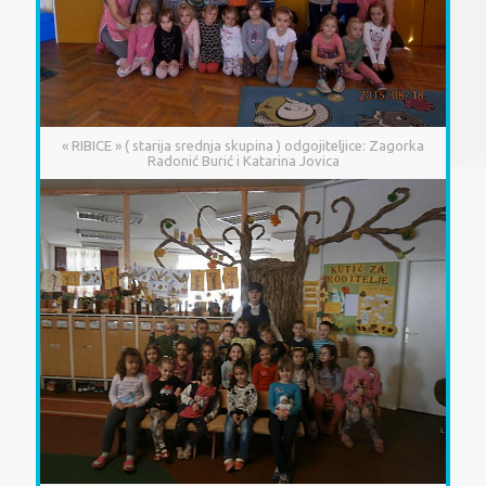
« RIBICE » ( starija srednja skupina ) odgojiteljice: Zagorka
Radonić Burić i Katarina Jovica