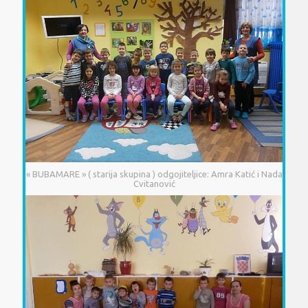
« BUBAMARE » ( starija skupina ) odgojiteljice: Amra Katić i Nada
Cvitanović