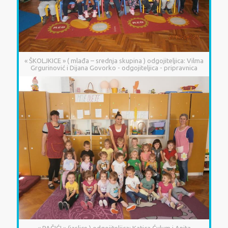
« ŠKOLJKICE » ( mlađa – srednja skupina ) odgojiteljica: Vilma
Grgurinović i Dijana Govorko - odgojiteljica - pripravnica