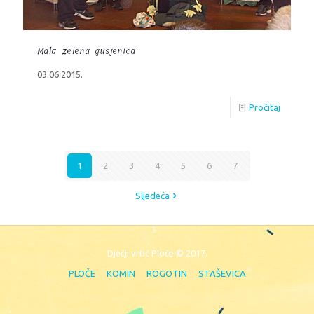
Mala zelena gusjenica
03.06.2015.
Pročitaj
1
2
3
4
5
6
7
Sljedeća
Dječji vrtić Ploče © 2017.
PLOČE
KOMIN
ROGOTIN
STAŠEVICA