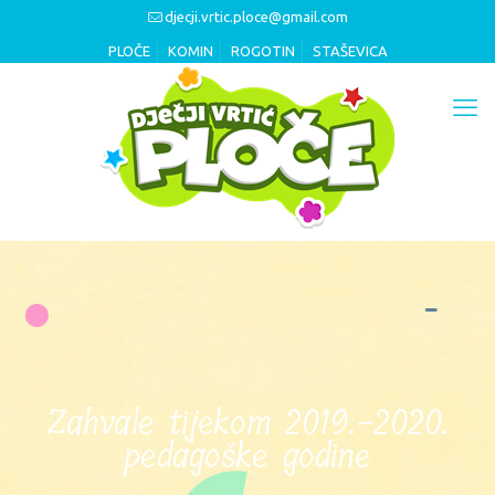
djecji.vrtic.ploce@gmail.com
PLOČE
KOMIN
ROGOTIN
STAŠEVICA
Zahvale tijekom 2019.-2020.
pedagoške godine