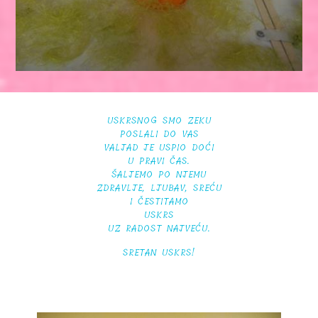
USKRSNOG SMO ZEKU
POSLALI DO VAS
VALJAD JE USPIO DOĆI
U PRAVI ČAS.
ŠALJEMO PO NJEMU
ZDRAVLJE, LJUBAV, SREĆU
I ČESTITAMO
USKRS
UZ RADOST NAJVEĆU.
SRETAN USKRS!