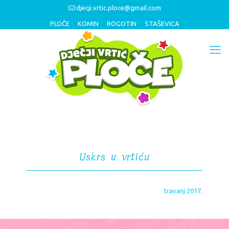
djecji.vrtic.ploce@gmail.com
PLOČE
KOMIN
ROGOTIN
STAŠEVICA
Uskrs u vrtiću
travanj 2017.