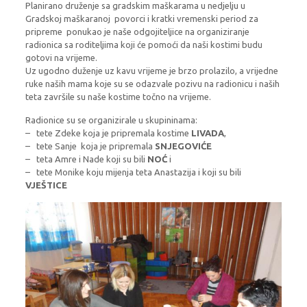
Planirano druženje sa gradskim maškarama u nedjelju u
Gradskoj maškaranoj povorci i kratki vremenski period za
pripreme ponukao je naše odgojiteljice na organiziranje
radionica sa roditeljima koji će pomoći da naši kostimi budu
gotovi na vrijeme.
Uz ugodno duženje uz kavu vrijeme je brzo prolazilo, a vrijedne
ruke naših mama koje su se odazvale pozivu na radionicu i naših
teta završile su naše kostime točno na vrijeme.
Radionice su se organizirale u skupininama:
– tete Zdeke koja je pripremala kostime
LIVADA
,
– tete Sanje koja je pripremala
SNJEGOVIĆE
– teta Amre i Nade koji su bili
NOĆ
i
– tete Monike koju mijenja teta Anastazija i koji su bili
VJEŠTICE