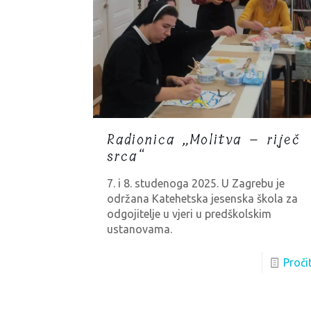
Radionica „Molitva – riječ
srca“
7. i 8. studenoga 2025. U Zagrebu je
održana Katehetska jesenska škola za
odgojitelje u vjeri u predškolskim
ustanovama.
Proči