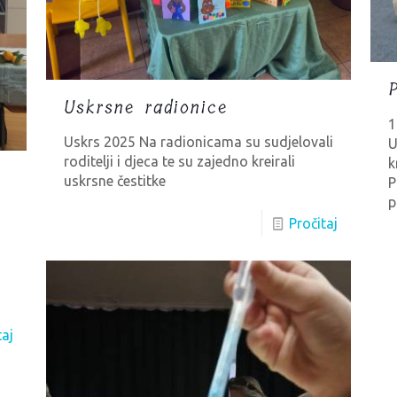
Uskrsne radionice
1
Uskrs 2025 Na radionicama su sudjelovali
U
roditelji i djeca te su zajedno kreirali
k
uskrsne čestitke
P
p
Pročitaj
taj