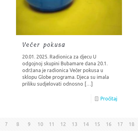
Večer pokusa
20.01. 2025. Radionica za djecu U
odgojnoj skupini Bubamare dana 20.1.
održana je radionica Večer pokusa u
sklopu Globe programa. Djeca su imala
priliku sudjelovati odnosno
[…]
Pročitaj
7
8
9
10
11
12
13
14
15
16
17
18