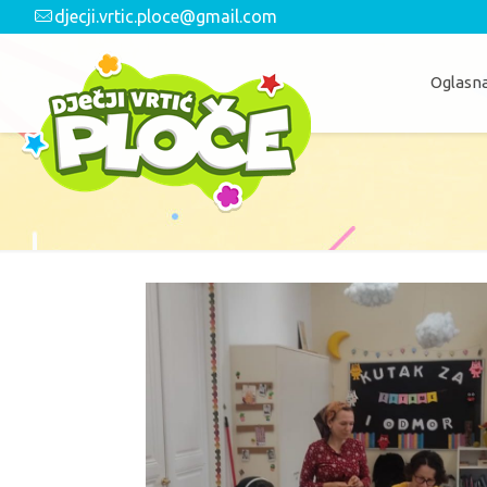
djecji.vrtic.ploce@gmail.com
Oglasna