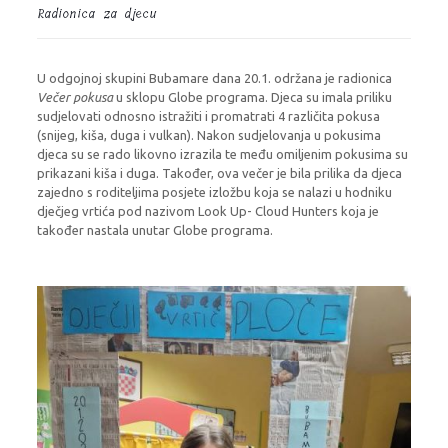
Radionica za djecu
U odgojnoj skupini Bubamare dana 20.1. održana je radionica
Večer pokusa
u sklopu Globe programa. Djeca su imala priliku
sudjelovati odnosno istražiti i promatrati 4 različita pokusa
(snijeg, kiša, duga i vulkan). Nakon sudjelovanja u pokusima
djeca su se rado likovno izrazila te među omiljenim pokusima su
prikazani kiša i duga. Također, ova večer je bila prilika da djeca
zajedno s roditeljima posjete izložbu koja se nalazi u hodniku
dječjeg vrtića pod nazivom Look Up- Cloud Hunters koja je
također nastala unutar Globe programa.