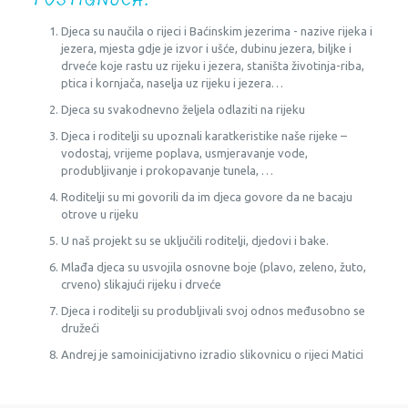
Djeca su naučila o rijeci i Baćinskim jezerima - nazive rijeka i
jezera, mjesta gdje je izvor i ušće, dubinu jezera, biljke i
drveće koje rastu uz rijeku i jezera, staništa životinja-riba,
ptica i kornjača, naselja uz rijeku i jezera…
Djeca su svakodnevno željela odlaziti na rijeku
Djeca i roditelji su upoznali karatkeristike naše rijeke –
vodostaj, vrijeme poplava, usmjeravanje vode,
produbljivanje i prokopavanje tunela, …
Roditelji su mi govorili da im djeca govore da ne bacaju
otrove u rijeku
U naš projekt su se uključili roditelji, djedovi i bake.
Mlađa djeca su usvojila osnovne boje (plavo, zeleno, žuto,
crveno) slikajući rijeku i drveće
Djeca i roditelji su produbljivali svoj odnos međusobno se
družeći
Andrej je samoinicijativno izradio slikovnicu o rijeci Matici