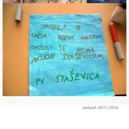
ped.god. 2017. / 2018.
Djeca su naučila o rijeci i Baćinskim jezerima – nazive rijeka i
jezera, …