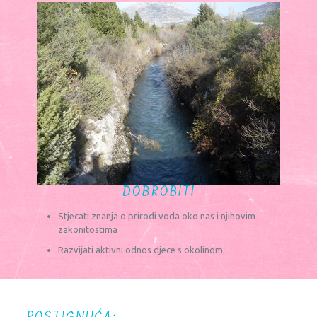
DOBROBITI
Stjecati znanja o prirodi voda oko nas i njihovim
zakonitostima
Razvijati aktivni odnos djece s okolinom.
POSTIGNUĆA: