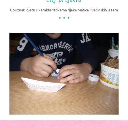
Cilj projekta
Upoznati djecu s karakteristikama rijeke Matice i Baćinskih jezera