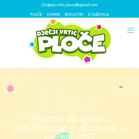
djecji.vrtic.ploce@gmail.com
PLOČE
KOMIN
ROGOTIN
STAŠEVICA
Program za djecu s
poteškoćama – aktivnosti u
siječnju 2021.