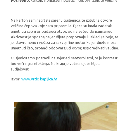
Potrebno:
karton, flomasteri, plastični čepovi različite veličine
Na karton sam nacrtala šarenu gudjenicu, te izdubila otvore
veličine čepova koje sam pripremila. Djeca su imala zadatak
umetnuti čep u pripadajući otvor, od najvećeg do najmanjeg.
Aktivnost je spoznajna jer dijete prepoznaje i usklađuje boje, te
je istovremeno i vježba za razvoj fine motorike jer dijete mora
umetnuti čep, pronaći odgovarajući otvor, uspoređivati veličine.
Gusjenicu smo postavili na svjetleći senzorni stol, te je kontrast
bio veći i igra efektnija. Na kraju je većina djece htjela
sudjelovati.
Izvor:
www.vrtic-kapljica.hr