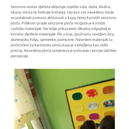
Senzorni sustav djeteta uključuje osjetila vida, sluha, dodira,
okusa, mirisa te funkcije kretanja. Upravo sve navedeno može
se potaknuti pomoću aktivnosti u kojoj ćemo koristiti senzornu
ploču. Prilikom izrade senzorne ploče moguće je koristiti
različite materijale. Na dolje prikazanim slikama odgojitelj je
koristio sljedeće materijale: filc u boji, spužvastu savitljivu žicu,
aluminijsku foliju, sjemenke, pompone. Navedeni materijali su
pričvršćeni za kartonsku ploču koja je zamišljena kao zidni
poticaj. Navedena ploča usmjerena je poticanju razvoja taktilne
percepcije.