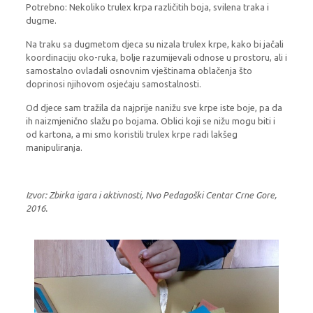
Potrebno: Nekoliko trulex krpa različitih boja, svilena traka i
dugme.
Na traku sa dugmetom djeca su nizala trulex krpe, kako bi jačali
koordinaciju oko-ruka, bolje razumijevali odnose u prostoru, ali i
samostalno ovladali osnovnim vještinama oblačenja što
doprinosi njihovom osjećaju samostalnosti.
Od djece sam tražila da najprije nanižu sve krpe iste boje, pa da
ih naizmjenično slažu po bojama. Oblici koji se nižu mogu biti i
od kartona, a mi smo koristili trulex krpe radi lakšeg
manipuliranja.
Izvor: Zbirka igara i aktivnosti, Nvo Pedagoški Centar Crne Gore,
2016.