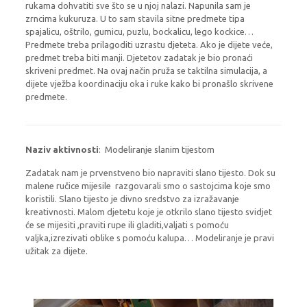
rukama dohvatiti sve što se u njoj nalazi. Napunila sam je
zrncima kukuruza. U to sam stavila sitne predmete tipa
spajalicu, oštrilo, gumicu, puzlu, bockalicu, lego kockice…
Predmete treba prilagoditi uzrastu djeteta. Ako je dijete veće,
predmet treba biti manji. Djetetov zadatak je bio pronaći
skriveni predmet. Na ovaj način pruža se taktilna simulacija, a
dijete vježba koordinaciju oka i ruke kako bi pronašlo skrivene
predmete.
Naziv aktivnosti
: Modeliranje slanim tijestom
Zadatak nam je prvenstveno bio napraviti slano tijesto. Dok su
malene ručice mijesile razgovarali smo o sastojcima koje smo
koristili. Slano tijesto je divno sredstvo za izražavanje
kreativnosti. Malom djetetu koje je otkrilo slano tijesto svidjet
će se mijesiti ,praviti rupe ili gladiti,valjati s pomoću
valjka,izrezivati oblike s pomoću kalupa… Modeliranje je pravi
užitak za dijete.