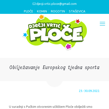
djecji.vrtic.ploce@gmail.com
PLOČE
KOMIN
ROGOTIN
STAŠEVICA
Obilježavanje Europskog tjedna sporta
23.-30.09.2022.
U suradnji s Pučkim otvorenim učilištem Ploče obilježili smo