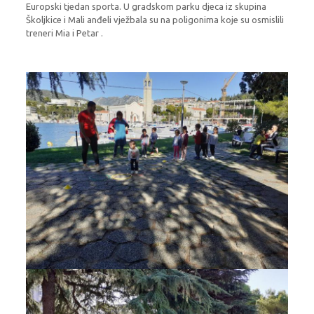
Europski tjedan sporta. U gradskom parku djeca iz skupina
Školjkice i Mali anđeli vježbala su na poligonima koje su osmislili
treneri Mia i Petar .