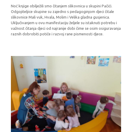
Noć knjige obilježili smo čitanjem slikovnica u skupini Pačići.
Odgojiteljice skupine su zajedno s pedagoginjom djeci čitale
slikovnice Mali vuk, Hvala, Molim i Velika gladna gusjenica.
Uključivanjem u ovu manifestaciju željele su istaknuti potrebu i
važnost čitanja djeci od najranije dobi čime se osim osiguravanja
raznih dobrobiti potiče i razvoj rane pismenosti djece.