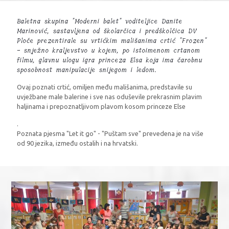
Baletna skupina "Moderni balet" voditeljice Danite
Marinović, sastavljena od školarčica i predškolčica DV
Ploče prezentirale su vrtićkim mališanima crtić "Frozen"
- snježno kraljevstvo u kojem, po istoimenom crtanom
filmu, glavnu ulogu igra princeza Elsa koja ima čarobnu
sposobnost manipulacije snijegom i ledom.
Ovaj poznati crtić, omiljen među mališanima, predstavile su
uvježbane male balerine i sve nas oduševile prekrasnim plavim
haljinama i prepoznatljivom plavom kosom princeze Else
.
Poznata pjesma "Let it go" - "Puštam sve" prevedena je na više
od 90 jezika, između ostalih i na hrvatski.