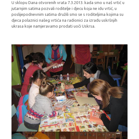
U sklopu Dana otvorenih vrata 7.3.2013. kada smo u naš vrtić u
jutarnjim satima pozvali roditelje i djecu koja ne idu vrtić, u
poslijepodnevnim satima družili smo se s roditeljima kojima su
djeca polaznici našeg vrtića na radionici za izradu uskršnjih
ukrasa koje namjeravamo prodati uoči Uskrsa.