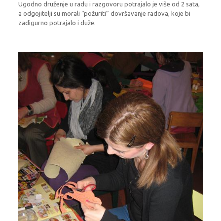
Ugodno druženje u radu i razgovoru potrajalo je više od 2 sata,
a odgojitelji su morali “požuriti” dovršavanje radova, koje bi
zadigurno potrajalo i duže.