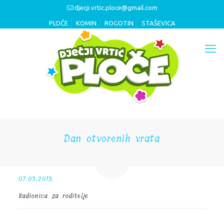
djecji.vrtic.ploce@gmail.com
PLOČE
KOMIN
ROGOTIN
STAŠEVICA
Dan otvorenih vrata
07.03.2013.
Radionica za roditelje