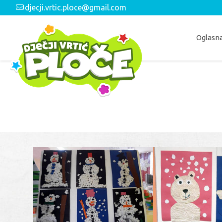
djecji.vrtic.ploce@gmail.com
Oglasna