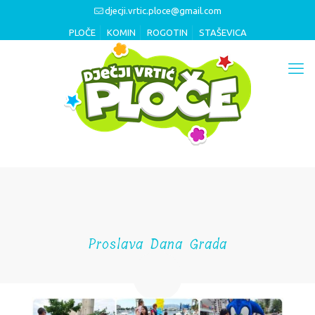
djecji.vrtic.ploce@gmail.com
PLOČE
KOMIN
ROGOTIN
STAŠEVICA
Proslava Dana Grada