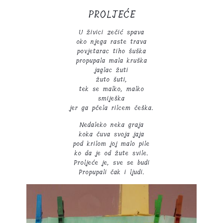
PROLJEĆE
U živici zečić spava
oko njega raste trava
povjetarac tiho šuška
propupala mala kruška
jaglac žuti
žuto šuti,
tek se malko, malko
smiješka
jer ga pčela rilcem češka.
Nedaleko neka graja
koka čuva svoja jaja
pod krilom joj malo pile
ko da je od žute svile.
Proljeće je, sve se budi
Propupali čak i ljudi.