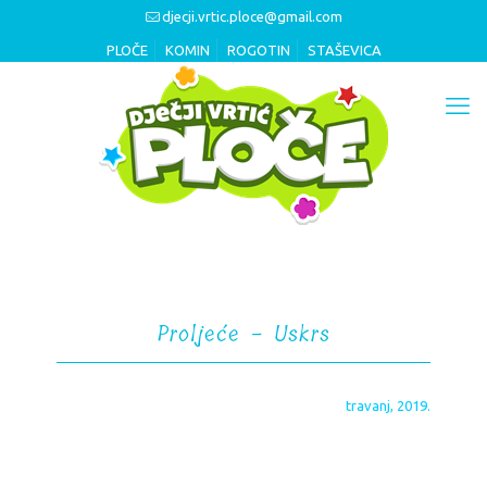
djecji.vrtic.ploce@gmail.com
PLOČE
KOMIN
ROGOTIN
STAŠEVICA
Proljeće - Uskrs
travanj, 2019.