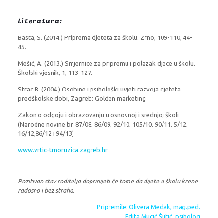
Literatura:
Basta, S. (2014.) Priprema djeteta za školu. Zrno, 109-110, 44-
45.
Mešić, A. (2013.) Smjernice za pripremu i polazak djece u školu.
Školski vjesnik, 1, 113-127.
Strac B. (2004.) Osobine i psihološki uvjeti razvoja djeteta
predškolske dobi, Zagreb: Golden marketing
Zakon o odgoju i obrazovanju u osnovnoj i srednjoj školi
(Narodne novine br. 87/08, 86/09, 92/10, 105/10, 90/11, 5/12,
16/12,86/12 i 94/13)
www.vrtic-trnoruzica.zagreb.hr
Pozitivan stav roditelja doprinijeti će tome da dijete u školu krene
radosno i bez straha.
Pripremile: Olivera Medak, mag.ped.
Edita Mucić Šutić, psiholog