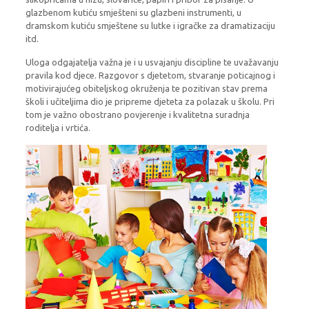
glazbenom kutiću smješteni su glazbeni instrumenti, u
dramskom kutiću smještene su lutke i igračke za dramatizaciju
itd.
Uloga odgajatelja važna je i u usvajanju discipline te uvažavanju
pravila kod djece. Razgovor s djetetom, stvaranje poticajnog i
motivirajućeg obiteljskog okruženja te pozitivan stav prema
školi i učiteljima dio je pripreme djeteta za polazak u školu. Pri
tom je važno obostrano povjerenje i kvalitetna suradnja
roditelja i vrtića.