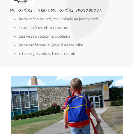
MOTORIČKE I GRAFOMOTORIČKE SPOSOBNOSTI
hoda točno po crti, stoji i skače na jednoj nozi
skače i trči okretno i spretno
zna vezati vezice na cipelama
jasna preferencija lijeve ili desne ruke
crta krug, kvadrat, trokut i romb