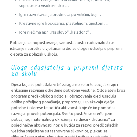
suprotnosti visoko-nisko …
Igre razvrstavanja predmeta po veličini, boji …
Kreativne igre kockicama, plastelinom, tijestom …
Igre riječima npr. „Na slovo“ „kaladont“…
Poticanje samopoštovanja, samostalnosti i radoznalosti te
isticanje napretka u vještinama dio su uloge roditelja u pripremi
djeteta za polazak u školu.
Uloga odgajatelja u pripremi djeteta
za školu
Djeca koja su pohađala vrtić zasigurno se brže socijaliziraju i
efikasnije razvijaju određene potrebne vještine. Odgajatelji kroz
program predškolskog odgoja i obrazovanja djeci usađuju
oblike poželjnog ponašanja, prepoznaju i uvažavaju dječje
potrebe i interese te potiču aktivnosti koje će im pomoći u
razvoju njihovih potencijala. Sve to postiže se uređenjem
poticajnog materijalnog okruženja za djecu - „kutićima“ za
pojedinačne aktivnosti, npr. u kutiću za razvoj predčitalačkih
vještina smještene su raznovrsne slikovnice, plakati sa
slikopričama u nizu, slovarice, papiri i pribor za pisanje. U