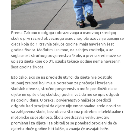
Prema Zakonu o odgoju i obrazovanju u osnovnoj i srednjoj
školi u prvi razred obveznoga osnovnog obrazovanja upisuju se
djeca koja do 1. travnja tekuće godine imaju navršenih šest
godina života. Međutim, iznimno, na zahtjev roditelja, a uz
suglasnost stručnog povjerenstva škole, u prvi razred može se
upisati dijete koje do 31. ožujka tekuće godine nema navršenih
šest godina života.
Isto tako, ako se na pregledu utvrdi da dijete nije postiglo
stupanj zrelosti koji mu je potreban za praćenje i izvršenje
školskih obveza, stručno povjerenstvo može predložiti da se
dijete ne upiše u toj školskoj godini, već da mu se upis odgodi
na godinu dana. U praksi, povjerenstvo najčešće predloži
odgodu kad procijeni da dijete nije emocionalno zrelo nositi se
sa zahtjevima škole, bez obzira što ima potrebne intelektualne i
motoričke sposobnosti. Škola predstavlja veliku životnu
promjenu i za dijete i za obitelj te se ponekad procijeni da će
djetetu iduće godine biti lakše, a znanja će usvajati brže.