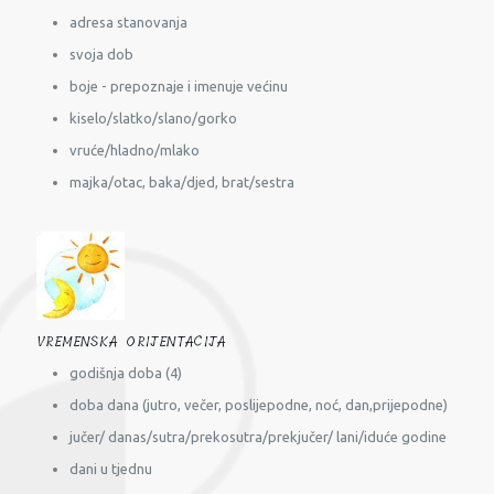
adresa stanovanja
svoja dob
boje - prepoznaje i imenuje većinu
kiselo/slatko/slano/gorko
vruće/hladno/mlako
majka/otac, baka/djed, brat/sestra
VREMENSKA ORIJENTACIJA
godišnja doba (4)
doba dana (jutro, večer, poslijepodne, noć, dan,prijepodne)
jučer/ danas/sutra/prekosutra/prekjučer/ lani/iduće godine
dani u tjednu