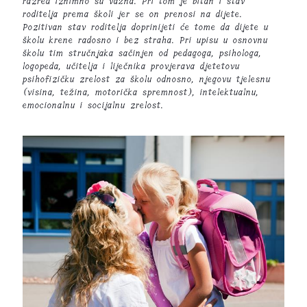
razred iznimno su važna. Pri tom je bitan i stav
roditelja prema školi jer se on prenosi na dijete.
Pozitivan stav roditelja doprinijeti će tome da dijete u
školu krene radosno i bez straha. Pri upisu u osnovnu
školu tim stručnjaka sačinjen od pedagoga, psihologa,
logopeda, učitelja i liječnika provjerava djetetovu
psihofizičku zrelost za školu odnosno, njegovu tjelesnu
(visina, težina, motorička spremnost), intelektualnu,
emocionalnu i socijalnu zrelost.