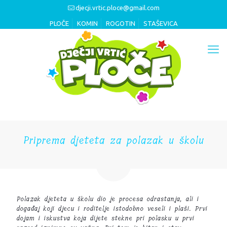
djecji.vrtic.ploce@gmail.com
PLOČE
KOMIN
ROGOTIN
STAŠEVICA
Priprema djeteta za polazak u školu
Polazak djeteta u školu dio je procesa odrastanja, ali i
događaj koji djecu i roditelje istodobno veseli i plaši. Prvi
dojam i iskustva koja dijete stekne pri polasku u prvi