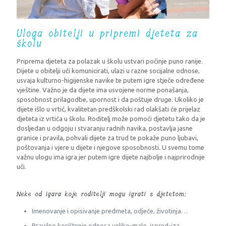
Uloga obitelji u pripremi djeteta za
školu
Priprema djeteta za polazak u školu ustvari počinje puno ranije.
Dijete u obitelji uči komunicirati, ulazi u razne socijalne odnose,
usvaja kulturno-higijenske navike te putem igre stječe određene
vještine. Važno je da dijete ima usvojene norme ponašanja,
sposobnost prilagodbe, upornost i da poštuje druge. Ukoliko je
dijete išlo u vrtić, kvalitetan predškolski rad olakšati će prijelaz
djeteta iz vrtića u školu. Roditelj može pomoći djetetu tako da je
dosljedan u odgoju i stvaranju radnih navika, postavlja jasne
granice i pravila, pohvali dijete za trud te pokaže puno ljubavi,
poštovanja i vjere u dijete i njegove sposobnosti. U svemu tome
važnu ulogu ima igra jer putem igre dijete najbolje i najprirodnije
uči.
Neke od igara koje roditelji mogu igrati s djetetom:
Imenovanje i opisivanje predmeta, odjeće, životinja…
Pravilno korištenje odnosa veliko-malo, ispred-iza,