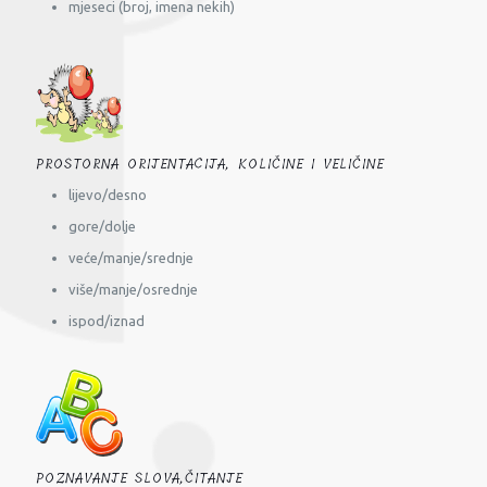
mjeseci (broj, imena nekih)
PROSTORNA ORIJENTACIJA, KOLIČINE I VELIČINE
lijevo/desno
gore/dolje
veće/manje/srednje
više/manje/osrednje
ispod/iznad
POZNAVANJE SLOVA,ČITANJE