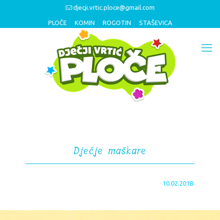
djecji.vrtic.ploce@gmail.com
PLOČE
KOMIN
ROGOTIN
STAŠEVICA
Dječje maškare
10.02.2018.