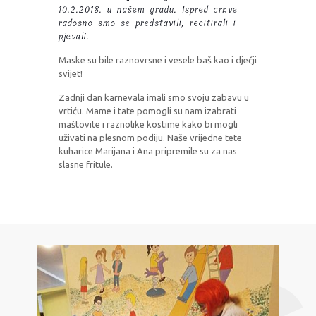
10.2.2018. u našem gradu. Ispred crkve
radosno smo se predstavili, recitirali i
pjevali.
Maske su bile raznovrsne i vesele baš kao i dječji
svijet!
Zadnji dan karnevala imali smo svoju zabavu u
vrtiću. Mame i tate pomogli su nam izabrati
maštovite i raznolike kostime kako bi mogli
uživati na plesnom podiju. Naše vrijedne tete
kuharice Marijana i Ana pripremile su za nas
slasne fritule.