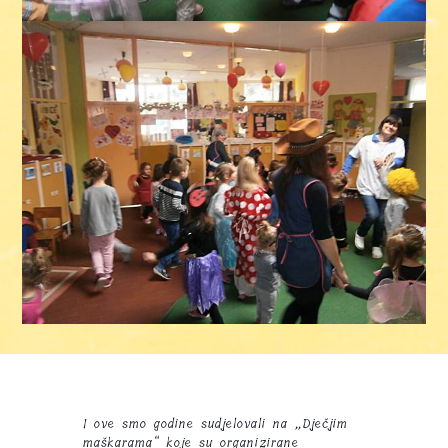
I ove smo godine sudjelovali na „Dječjim
maškarama“ koje su organizirane