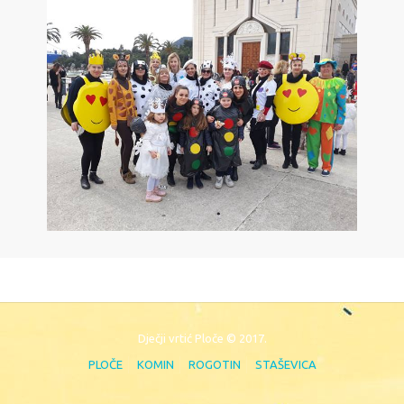
10.02.2018. – Naše maškare
Dječji vrtić Ploče © 2017.
PLOČE
KOMIN
ROGOTIN
STAŠEVICA