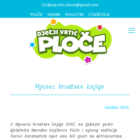
djecji.vrtic.ploce@gmail.com
PLOČE
KOMIN
ROGOTIN
STAŠEVICA
Mjesec hrvatske knjige
studeni .2012.
U Mjesecu hrvatske knjige 2012. na ljubazni poziv
djelatnika Narodne knjižnice Ploče i njenog voditelja
Jurice Karamatića opet smo bili gosti na aktivnostima