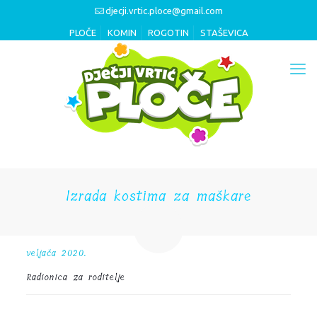
djecji.vrtic.ploce@gmail.com
PLOČE
KOMIN
ROGOTIN
STAŠEVICA
Izrada kostima za maškare
veljača 2020.
Radionica za roditelje