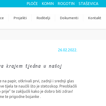
PLOČE
KOMIN
ROGOTIN
STAŠEVICA
ice
Projekti
Roditelji
Dokumenti
Kontakt
26.02.2022.
 ga krajem tjedna u našoj
na papir, otkrivali prvi, zadnji i srednji glas
e tijela te naučili što je stetoskop. Preoblačili
rije” te zaključili kako je dobro biti zdrav!
eme te prigodne bojanke .