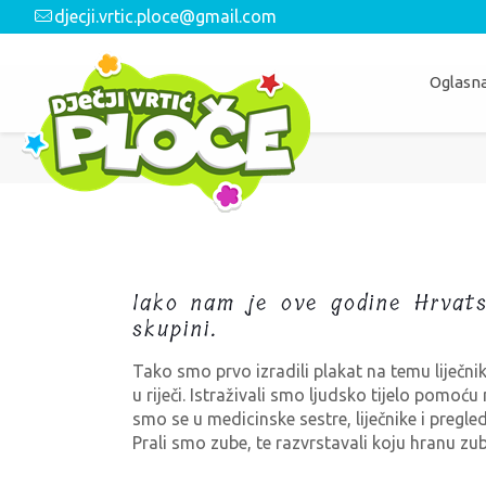
djecji.vrtic.ploce@gmail.com
Oglasna
Iako nam je ove godine Hrvats
skupini.
Tako smo prvo izradili plakat na temu liječnika
u riječi. Istraživali smo ljudsko tijelo pomoću 
smo se u medicinske sestre, liječnike i pregle
Prali smo zube, te razvrstavali koju hranu zub