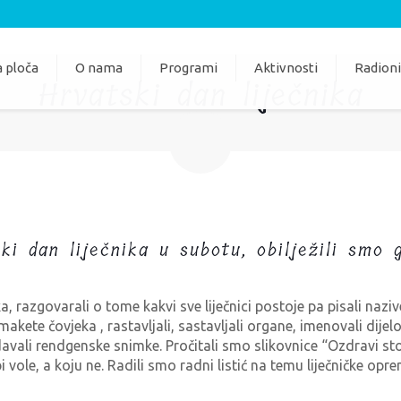
 ploča
O nama
Programi
Aktivnosti
Radion
Hrvatski dan liječnika
ki dan liječnika u subotu, obilježili smo
, razgovarali o tome kakvi sve liječnici postoje pa pisali nazive 
makete čovjeka , rastavljali, sastavljali organe, imenovali dijelov
davali rendgenske snimke. Pročitali smo slikovnice “Ozdravi sto p
i vole, a koju ne. Radili smo radni listić na temu liječničke opr