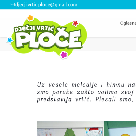
djecji.vrtic.ploce@gmail.com
Oglasna
Uz vesele melodije i himnu naš
smo poruke zašto volimo svoj 
predstavlja vrtić. Plesali smo,