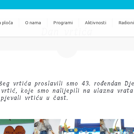
 ploča
O nama
Programi
Aktivnosti
Radion
Dan vrtića
eg vrtića proslavili smo 43. rođendan Dječ
vrtić, koje smo nalijepili na ulazna vrat
 pjevali vrtiću u čast.