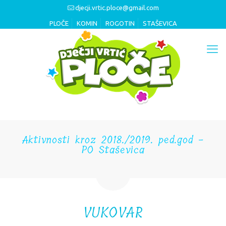
djecji.vrtic.ploce@gmail.com
PLOČE
KOMIN
ROGOTIN
STAŠEVICA
Aktivnosti kroz 2018./2019. ped.god -
PO Staševica
VUKOVAR