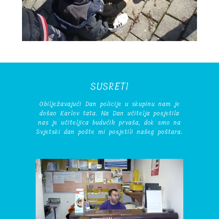
SUSRETI
Obilježavajući Dan policije u skupinu nam je
došao Karlov tata. Na Dan učitelja posjetila
nas je učiteljica budućih prvaša, dok smo na
Svjetski dan pošte mi posjetili našeg poštara.