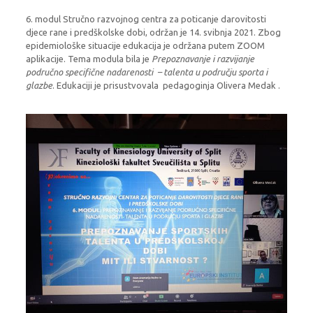
6. modul Stručno razvojnog centra za poticanje darovitosti
djece rane i predškolske dobi, održan je 14. svibnja 2021. Zbog
epidemiološke situacije edukacija je održana putem ZOOM
aplikacije. Tema modula bila je
Prepoznavanje i razvijanje
područno specifične nadarenosti – talenta u području sporta i
glazbe
. Edukaciji je prisustvovala pedagoginja Olivera Medak .